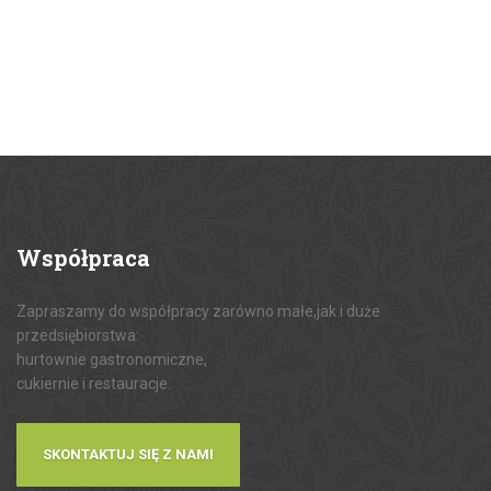
Współpraca
Zapraszamy do współpracy zarówno małe,jak i duże
przedsiębiorstwa:
hurtownie gastronomiczne,
cukiernie i restauracje.
SKONTAKTUJ SIĘ Z NAMI