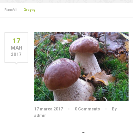
RunoVit
Grzyby
17
MAR
2017
17 marca 2017
0 Comments
By
admin