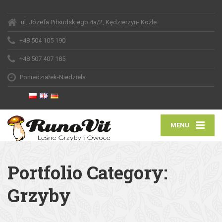
ul. Józefa Piłsudskiego 4a/2, Kędzierzyn- Koźle
+48 504 105 190
+48 507 407 185
Poniedziałek-Niedziela
MENU
Portfolio Category:
Grzyby